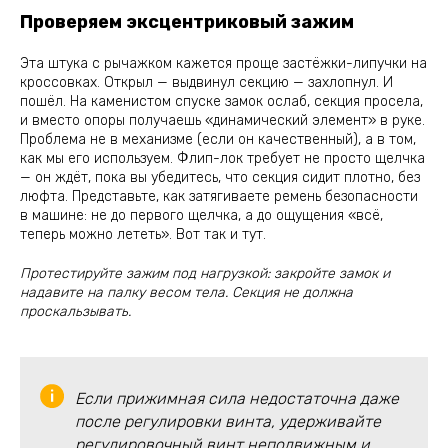
Проверяем эксцентриковый зажим
Эта штука с рычажком кажется проще застёжки-липучки на
кроссовках. Открыл — выдвинул секцию — захлопнул. И
пошёл. На каменистом спуске замок ослаб, секция просела,
и вместо опоры получаешь «динамический элемент» в руке.
Проблема не в механизме (если он качественный), а в том,
как мы его используем. Флип-лок требует не просто щелчка
— он ждёт, пока вы убедитесь, что секция сидит плотно, без
люфта. Представьте, как затягиваете ремень безопасности
в машине: не до первого щелчка, а до ощущения «всё,
теперь можно лететь». Вот так и тут.
Протестируйте зажим под нагрузкой: закройте замок и
надавите на палку весом тела. Секция не должна
проскальзывать.
Если прижимная сила недостаточна даже
после регулировки винта, удерживайте
регулировочный винт неподвижным и