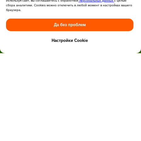
Используя сайт, вы соглашаетесь с обработкой
персональных данных
с целью
сбора аналитики. Cookies можно отключить в любой момент в настройках вашего
браузера.
Да без проблем
Настройки Cookie
-7%
при покупке 2-х товаров до 31.08
ТУРИСТУ
ОПЫТНЫМ
Акции
Туристическим гидам
Каталог
Туристическим клубам
Прокат снаряжения
Владельцам магазинов
Туристические наборы
Сотрудничество