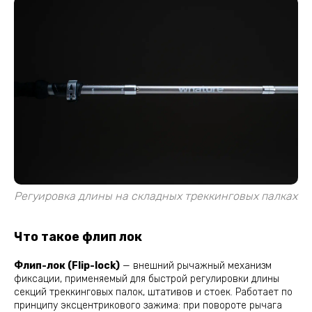
Регуировка длины на складных треккинговых палках
Что такое флип лок
Флип-лок (Flip-lock)
— внешний рычажный механизм
фиксации, применяемый для быстрой регулировки длины
секций треккинговых палок, штативов и стоек. Работает по
принципу эксцентрикового зажима: при повороте рычага