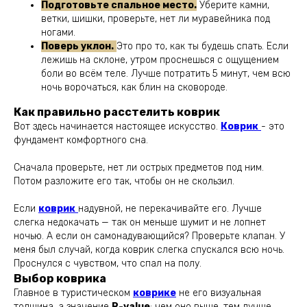
Подготовьте спальное место.
Уберите камни,
ветки, шишки, проверьте, нет ли муравейника под
ногами.
Поверь уклон.
Это про то, как ты будешь спать. Если
лежишь на склоне, утром проснешься с ощущением
боли во всём теле. Лучше потратить 5 минут, чем всю
ночь ворочаться, как блин на сковороде.
Как правильно расстелить коврик
Вот здесь начинается настоящее искусство.
Коврик
- это
фундамент комфортного сна.
Сначала проверьте, нет ли острых предметов под ним.
Потом разложите его так, чтобы он не скользил.
Если
коврик
надувной, не перекачивайте его. Лучше
слегка недокачать — так он меньше шумит и не лопнет
ночью. А если он самонадувающийся? Проверьте клапан. У
меня был случай, когда коврик слегка спускался всю ночь.
Проснулся с чувством, что спал на полу.
Выбор коврика
Главное в туристическом
коври
ке
не его визуальная
толщина, а значение
R-value
: чем оно выше, тем лучше