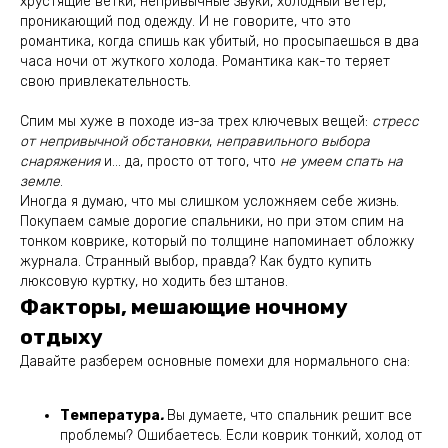
хрустящие ветки, непривычные звуки, холодный ветер,
проникающий под одежду. И не говорите, что это
романтика, когда спишь как убитый, но просыпаешься в два
часа ночи от жуткого холода. Романтика как-то теряет
свою привлекательность.
Спим мы хуже в походе из-за трех ключевых вещей:
стресс
от непривычной обстановки
,
неправильного выбора
снаряжения
и... да, просто от того, что
не умеем спать на
земле
.
Иногда я думаю, что мы слишком усложняем себе жизнь.
Покупаем самые дорогие спальники, но при этом спим на
тонком коврике, который по толщине напоминает обложку
журнала. Странный выбор, правда? Как будто купить
люксовую куртку, но ходить без штанов.
Факторы, мешающие ночному
отдыху
Давайте разберем основные помехи для нормального сна:
Температура
.
Вы думаете, что спальник решит все
проблемы? Ошибаетесь. Если коврик тонкий, холод от