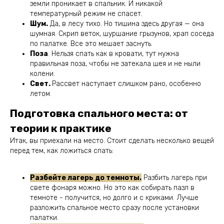
земли проникает в спальник. И никакой
температурный режим не спасет.
Шум
.
Да, в лесу тихо. Но тишина здесь другая — она
шумная. Скрип веток, шуршание грызунов, храп соседа
по палатке. Все это мешает заснуть.
Поза
. Нельзя спать как в кровати, тут нужна
правильная поза, чтобы не затекала шея и не ныли
колени.
Свет
.
Рассвет наступает слишком рано, особенно
летом.
Подготовка спального места: от
теории к практике
Итак, вы приехали на место. Стоит сделать несколько вещей
перед тем, как ложиться спать:
Разбейте лагерь до темноты.
Разбить лагерь при
свете фонаря можно. Но это как собирать пазл в
темноте - получится, но долго и с криками. Лучше
разложить спальное место сразу после установки
палатки.