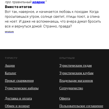
про правильный
коврик
."
Вместо итогов
Вот так, наверное, и начинается любовь к походам. Когда
просыпаешься утром, солнце светит, птицы поют, а спина
не ноет. И даже не вспоминаешь, что вчера думал бросить
все и вернуться домой. Странно, правда?
wnature
ТУРИСТУ
ОПЫТНЫМ
Акции
Туристическим гидам
Каталог
Туристическим клубам
Прокат снаряжения
Владельцам магазинов
Туристические наборы
Сотрудничество
Доставка и оплата
Оферта
Обмен и возврат
Пользовательское соглашение