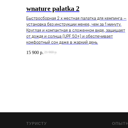
wnature palatka 2
Быстросборная 2 х местная палатка для кемпинга —
установка без инструкции менее, чем за 1 минуту.
Круглая и компактная в сложенном виде, защищает
от дождя и солнца (UPF 50+) и обеспечивает
комфортный сон даже в жаркий день.
15 900
р.
21 900
р.
ТУРИСТУ
ОПЫТ