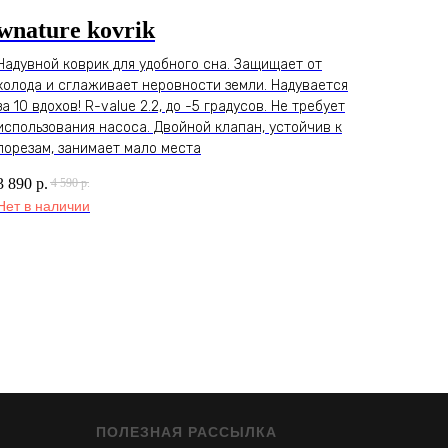
wnature kovrik
Надувной коврик для удобного сна. Защищает от
холода и сглаживает неровности земли. Надувается
за 10 вдохов! R-value 2.2, до -5 градусов. Не требует
использования насоса. Двойной клапан, устойчив к
порезам, занимает мало места
3 890
р.
4 590
р.
Нет в наличии
ПОЛЕЗНАЯ РАССЫЛКА