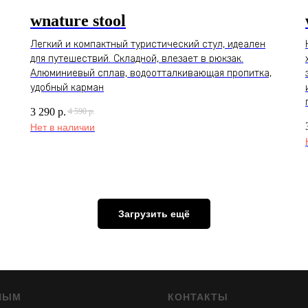
wnature stool
Легкий и компактный туристический стул, идеален
для путешествий. Складной, влезает в рюкзак.
Алюминиевый сплав, водоотталкивающая пропитка,
удобный карман
3 290
р.
4 590
р.
Нет в наличии
Загрузить ещё
НЫМ
КОНТАКТЫ