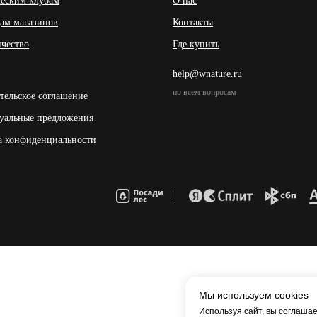
еским клубам
О нас
ам магазинов
Контакты
чество
Где купить
help@wnature.ru
по всем вопросам
тельское соглашение
уальные предложения
а конфиденциальности
Мы используем cookies
Используя сайт, вы соглашае