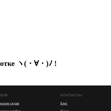
аботке ヽ(・∀・)ﾉ !
НЫМ
КОНТАКТЫ
еским гидам
Блог