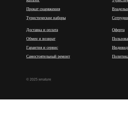
Каталог
Туристич
Прокат снаряжения
Владельц
Туристические наборы
Сотрудни
Доставка и оплата
Оферта
Обмен и возврат
Пользова
Гарантия и сервис
Индивид
Самостоятельный ремонт
Политик
© 2025 wnature